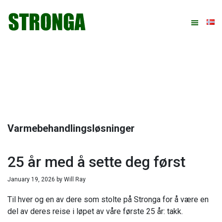
Hopp
Hopp
Hopp
Hopp
til
til
til
til
primær
hovedinnhold
primært
bunntekst
menyen
sidefelt
Varmebehandlingsløsninger
25 år med å sette deg først
January 19, 2026
by
Will Ray
Til hver og en av dere som stolte på Stronga for å være en
del av deres reise i løpet av våre første 25 år: takk.