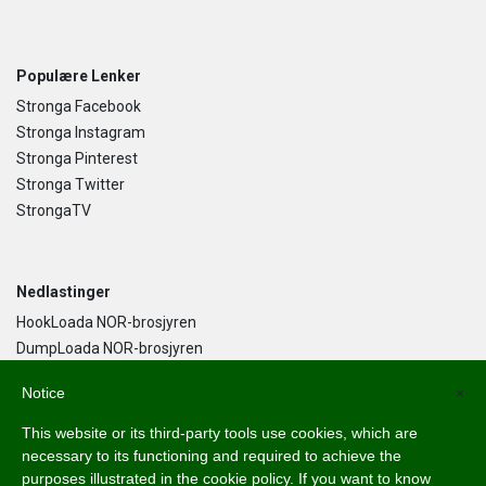
Populære Lenker
Stronga Facebook
Stronga Instagram
Stronga Pinterest
Stronga Twitter
StrongaTV
Nedlastinger
HookLoada NOR-brosjyren
DumpLoada NOR-brosjyren
DumpLoada Half Pipe UK-brosjyren
Notice
×
This website or its third-party tools use cookies, which are
Norsk Bokmål
necessary to its functioning and required to achieve the
purposes illustrated in the cookie policy. If you want to know
English