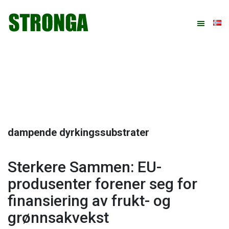
Hopp
Hopp
Hopp
Hopp
til
til
til
til
primær
hovedinnhold
primært
bunntekst
menyen
sidefelt
dampende dyrkingssubstrater
Sterkere Sammen: EU-
produsenter forener seg for
finansiering av frukt- og
grønnsakvekst