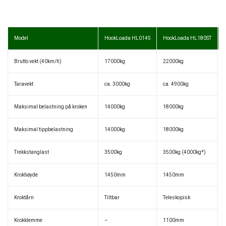
Model
HookLoada HL014S
HookLoada HL180ST
Brutto vekt (40km/h)
17000kg
22000kg
Taravekt
ca. 3000kg
ca. 4900kg
Maksimal belastning på kroken
14000kg
18000kg
Maksimal tippbelastning
14000kg
18000kg
Trekkstanglast
3500kg
3500kg (4000kg*)
Krokhøyde
1450mm
1450mm
Kroktårn
Tiltbar
Teleskopisk
Krokklemme
–
1100mm