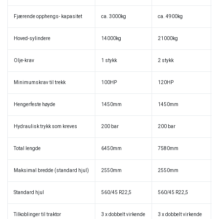
Fjærende opphengs- kapasitet
ca. 3000kg
ca. 4900kg
Hoved-sylindere
14000kg
21000kg
Olje-krav
1 stykk
2 stykk
Minimumskrav til trekk
100HP
120HP
Hengerfeste høyde
1450mm
1450mm
Hydraulisk trykk som kreves
200 bar
200 bar
Total lengde
6450mm
7580mm
Maksimal bredde (standard hjul)
2550mm
2550mm
Standard hjul
560/45 R22,5
560/45 R22,5
Tilkoblinger til traktor
3 x dobbelt virkende
3 x dobbelt virkende