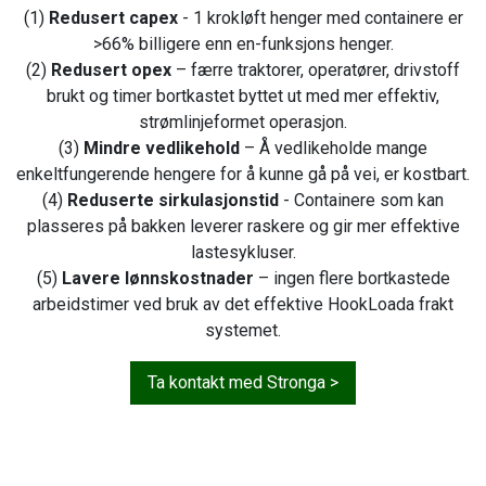
(1)
Redusert capex
- 1 krokløft henger med containere er
>66% billigere enn en-funksjons henger.
(2)
Redusert opex
– færre traktorer, operatører, drivstoff
brukt og timer bortkastet byttet ut med mer effektiv,
strømlinjeformet operasjon.
(3)
Mindre vedlikehold
– Å vedlikeholde mange
enkeltfungerende hengere for å kunne gå på vei, er kostbart.
(4)
Reduserte sirkulasjonstid
- Containere som kan
plasseres på bakken leverer raskere og gir mer effektive
lastesykluser.
(5)
Lavere lønnskostnader
– ingen flere bortkastede
arbeidstimer ved bruk av det effektive HookLoada frakt
systemet.
Ta kontakt med Stronga >