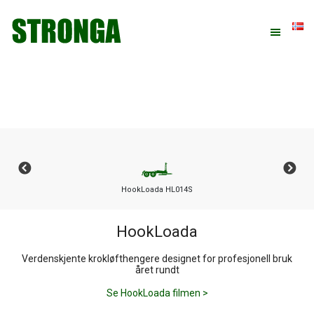
Hopp
Hopp
Hopp
til
til
til
primær
hovedinnhold
bunntekst
menyen
HookLoada HL014S
HookLoada
Verdenskjente krokløfthengere designet for profesjonell bruk
året rundt
Se HookLoada filmen >