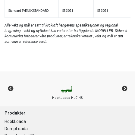
Standard SVENSK STANDARD
SS 3021
SS 3021
Alle vekt og mål er satt til krokløft hengerens spesifikasjoner og regional
lovgivning. vekt og nyttelast kan variere for hurtiggående MODELLER.
Siden vi
kontinuerlig forbedrer våre produkter, er tekniske verdier , vekt og mål er gitt
som kun en referanse verdi.
HookLoada HL014S
Footer
Produkter
HookLoada
DumpLoada