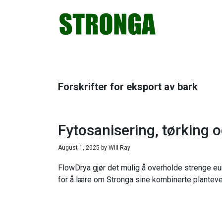
Hopp
Hopp
Hopp
Hopp
til
til
til
til
primær
hovedinnhold
primært
bunntekst
menyen
sidefelt
Forskrifter for eksport av bark
Fytosanisering, tørking 
August 1, 2025
by
Will Ray
FlowDrya gjør det mulig å overholde strenge eu
for å lære om Stronga sine kombinerte planteve