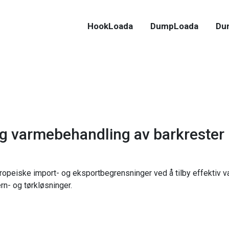
HookLoada
DumpLoada
Du
og varmebehandling av barkrester
ropeiske import- og eksportbegrensninger ved å tilby effektiv v
rn- og tørkløsninger.