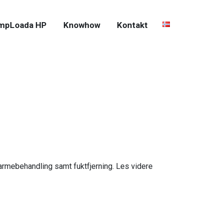
mpLoada HP
Knowhow
Kontakt
armebehandling samt fuktfjerning. Les videre