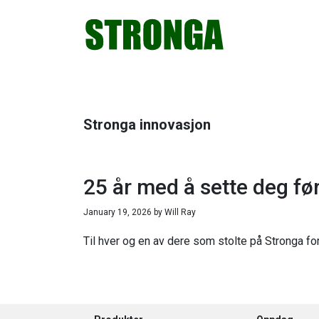
Hopp
Hopp
Hopp
Hopp
til
til
til
til
primær
hovedinnhold
primært
bunntekst
menyen
sidefelt
Stronga innovasjon
25 år med å sette deg fø
January 19, 2026
by
Will Ray
Til hver og en av dere som stolte på Stronga for