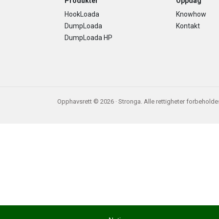
Footer
Produkter
Oppdag
HookLoada
Knowhow
DumpLoada
Kontakt
DumpLoada HP
Opphavsrett © 2026 · Stronga. Alle rettigheter forbeholde