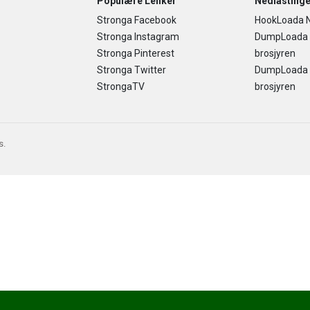
Populære Lenker
Nedlastinge
Stronga Facebook
HookLoada N
Stronga Instagram
DumpLoada
Stronga Pinterest
brosjyren
Stronga Twitter
DumpLoada H
StrongaTV
brosjyren
s.