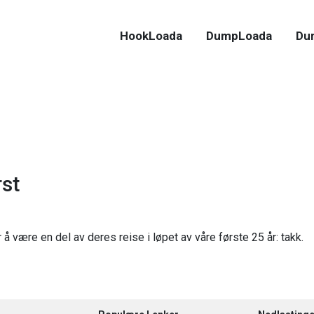
HookLoada
DumpLoada
Du
rst
 å være en del av deres reise i løpet av våre første 25 år: takk.