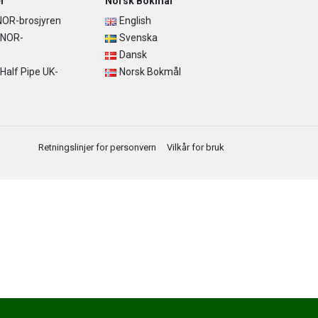
r
Norsk Bokmål
OR-brosjyren
English
 NOR-
Svenska
Dansk
alf Pipe UK-
Norsk Bokmål
Retningslinjer for personvern
Vilkår for bruk