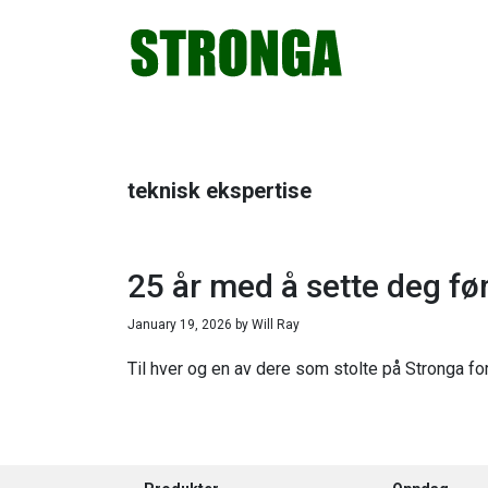
Hopp
Hopp
Hopp
Hopp
til
til
til
til
primær
hovedinnhold
primært
bunntekst
menyen
sidefelt
teknisk ekspertise
25 år med å sette deg fø
January 19, 2026
by
Will Ray
Til hver og en av dere som stolte på Stronga for