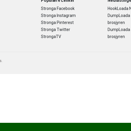
Populære Lenker
Nedlastinge
Stronga Facebook
HookLoada N
Stronga Instagram
DumpLoada
Stronga Pinterest
brosjyren
Stronga Twitter
DumpLoada H
StrongaTV
brosjyren
s.