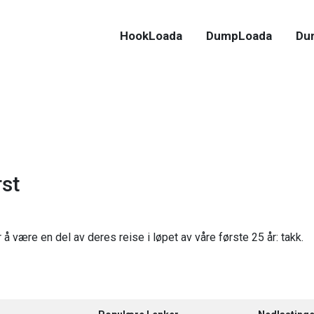
HookLoada
DumpLoada
Du
rst
 å være en del av deres reise i løpet av våre første 25 år: takk.