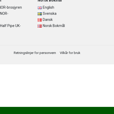
r
Norsk Bokmål
OR-brosjyren
English
 NOR-
Svenska
Dansk
alf Pipe UK-
Norsk Bokmål
Retningslinjer for personvern
Vilkår for bruk