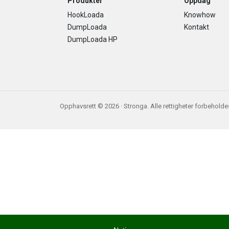
Footer
Produkter
Oppdag
HookLoada
Knowhow
DumpLoada
Kontakt
DumpLoada HP
Opphavsrett © 2026 · Stronga. Alle rettigheter forbeholde