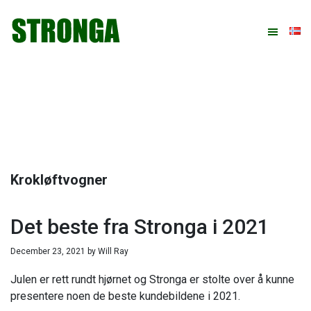
Hopp
Hopp
Hopp
Hopp
til
til
til
til
primær
hovedinnhold
primært
bunntekst
menyen
sidefelt
Krokløftvogner
Det beste fra Stronga i 2021
December 23, 2021
by
Will Ray
Julen er rett rundt hjørnet og Stronga er stolte over å kunne
presentere noen de beste kundebildene i 2021.