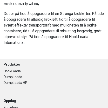
March 12, 2021
by
Will Ray
Det er på tide å oppgradere til en Stronga krokløfter. På tide
å oppgradere til allsidig krokløft; tid til å oppgradere til
svært effektiv transportdrift med muligheten til å skifte
containere; tid til å oppgradere til robust og langvarig, godt
utprøvd utstyr. På tide å oppgradere til HookLoada
International.
Footer
Produkter
HookLoada
DumpLoada
DumpLoada HP
Oppdag
Knowhow