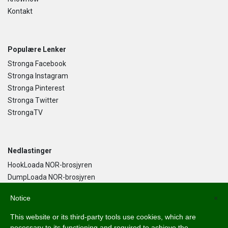
Kontakt
Populære Lenker
Stronga Facebook
Stronga Instagram
Stronga Pinterest
Stronga Twitter
StrongaTV
Nedlastinger
HookLoada NOR-brosjyren
DumpLoada NOR-brosjyren
DumpLoada Half Pipe UK-brosjyren
Notice
×
This website or its third-party tools use cookies, which are
Norsk Bokmål
necessary to its functioning and required to achieve the