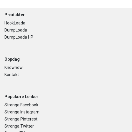
Footer
Produkter
HookLoada
DumpLoada
DumpLoada HP
Oppdag
Knowhow
Kontakt
Populære Lenker
Stronga Facebook
Stronga Instagram
Stronga Pinterest
Stronga Twitter