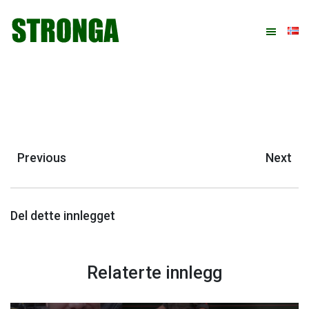
Hopp
Hopp
Hopp
Hopp
til
til
til
til
primær
hovedinnhold
primært
bunntekst
menyen
sidefelt
Previous
Next
Del dette innlegget
Relaterte innlegg