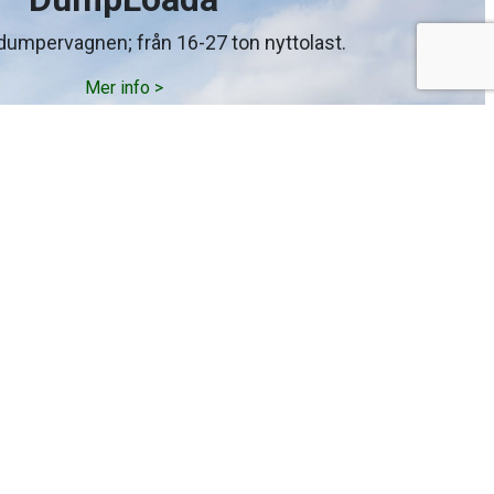
dumpervagnen; från 16-27 ton nyttolast.
Mer info >