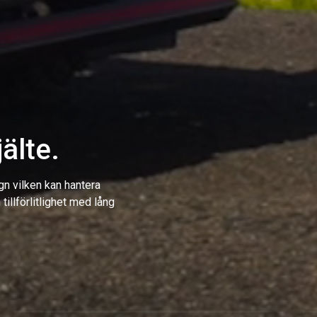
älte.
r tung last
gn vilken kan hantera
tillförlitlighet med lång
het i en unik konstruktion som på
 miljöer.