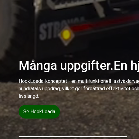
Många uppgifter.En hj
Kraftfulla dumpers fö
HookLoada-konceptet - en multifunktionell lastväxlarva
hundratals uppdrag, vilket ger förbättrad effektivitet och 
Arje DumpLoada erbjuder maximal styrka och hållbar
livslängd.
ett tillförlitligt sätt transporterar tung last i krävande
Se HookLoada
Se företagsbesök
Upptäck DumpLoada