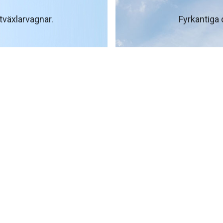
tväxlarvagnar.
Fyrkantiga 