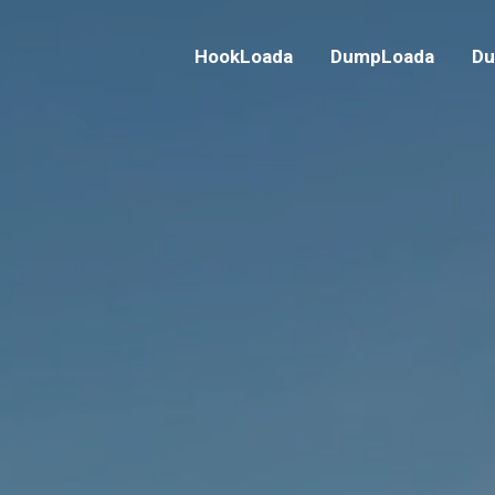
HookLoada
DumpLoada
Du