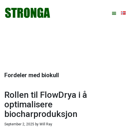
Hopp
Hopp
Hopp
Hopp
til
til
til
til
primær
hovedinnhold
primært
bunntekst
menyen
sidefelt
Fordeler med biokull
Rollen til FlowDrya i å
optimalisere
biocharproduksjon
September 2, 2025
by
Will Ray