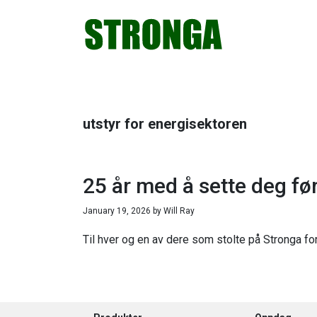
Hopp
Hopp
Hopp
Hopp
til
til
til
til
primær
hovedinnhold
primært
bunntekst
menyen
sidefelt
utstyr for energisektoren
25 år med å sette deg fø
January 19, 2026
by
Will Ray
Til hver og en av dere som stolte på Stronga for