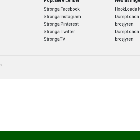
Populære Lenker
Nedlastinge
Stronga Facebook
HookLoada N
Stronga Instagram
DumpLoada
Stronga Pinterest
brosjyren
Stronga Twitter
DumpLoada H
StrongaTV
brosjyren
s.