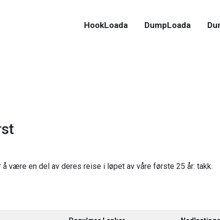
HookLoada
DumpLoada
Du
rst
 å være en del av deres reise i løpet av våre første 25 år: takk.