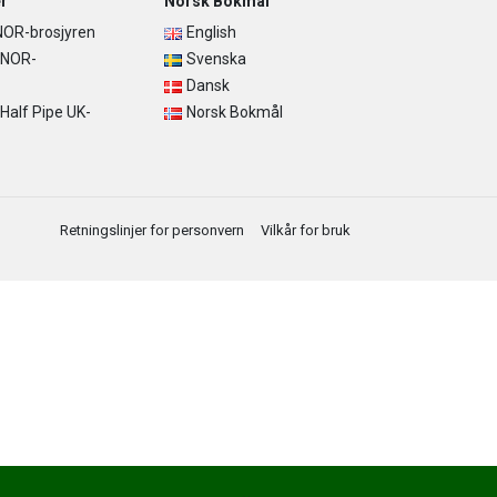
r
Norsk Bokmål
OR-brosjyren
English
 NOR-
Svenska
Dansk
alf Pipe UK-
Norsk Bokmål
Retningslinjer for personvern
Vilkår for bruk