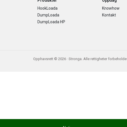
Footer
Produkter
Oppdag
HookLoada
Knowhow
DumpLoada
Kontakt
DumpLoada HP
Opphavsrett © 2026 · Stronga. Alle rettigheter forbeholde