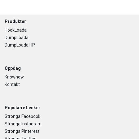
Footer
Produkter
HookLoada
DumpLoada
DumpLoada HP
Oppdag
Knowhow
Kontakt
Populære Lenker
Stronga Facebook
Stronga Instagram
Stronga Pinterest
Stronga Twitter