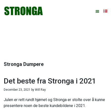
Hopp
Hopp
Hopp
Hopp
til
til
til
til
primær
hovedinnhold
primært
bunntekst
menyen
sidefelt
Stronga Dumpere
Det beste fra Stronga i 2021
December 23, 2021
by
Will Ray
Julen er rett rundt hjørnet og Stronga er stolte over å kunne
presentere noen de beste kundebildene i 2021.