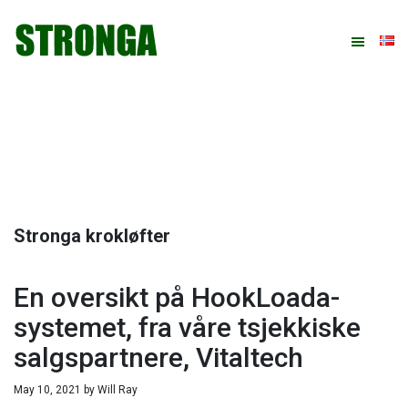
Hopp
Hopp
Hopp
Hopp
til
til
til
til
primær
hovedinnhold
primært
bunntekst
menyen
sidefelt
Stronga krokløfter
En oversikt på HookLoada-
systemet, fra våre tsjekkiske
salgspartnere, Vitaltech
May 10, 2021
by
Will Ray