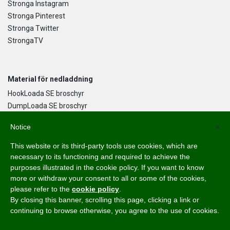
Stronga Instagram
Stronga Pinterest
Stronga Twitter
StrongaTV
Material för nedladdning
HookLoada SE broschyr
DumpLoada SE broschyr
DumpLoada Half Pipe UK broschyr
Notice
×
This website or its third-party tools use cookies, which are
Språk
necessary to its functioning and required to achieve the
purposes illustrated in the cookie policy. If you want to know
English
more or withdraw your consent to all or some of the cookies,
Svenska
please refer to the
cookie policy
.
Dansk
By closing this banner, scrolling this page, clicking a link or
Norsk Bokmål
continuing to browse otherwise, you agree to the use of cookies.