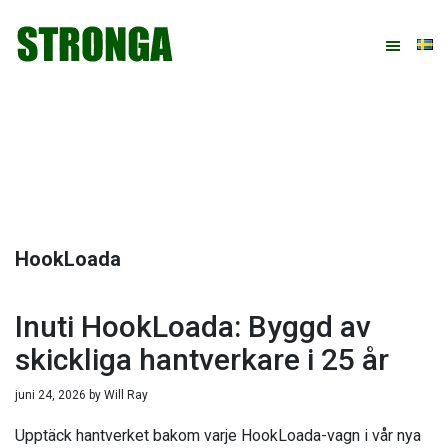
Hoppa
Hoppa
Hoppa
Hoppa
till
till
till
till
huvudnavigering
huvudinnehåll
det
sidfot
primära
sidofältet
HookLoada
Inuti HookLoada: Byggd av
skickliga hantverkare i 25 år
juni 24, 2026
by
Will Ray
Upptäck hantverket bakom varje HookLoada-vagn i vår nya