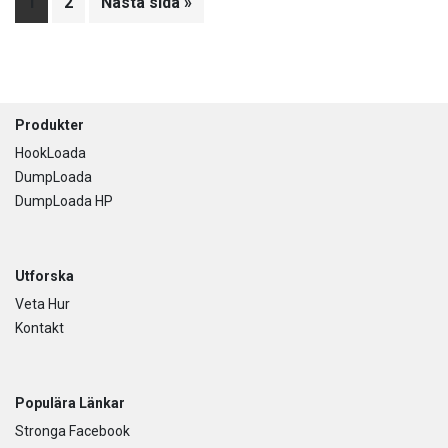
Sida
1
Sida
2
Go
Nästa sida »
to
Footer
Produkter
HookLoada
DumpLoada
DumpLoada HP
Utforska
Veta Hur
Kontakt
Populära Länkar
Stronga Facebook