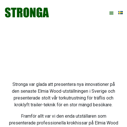
Hoppa
Hoppa
Hoppa
Hoppa
till
till
till
till
huvudnavigering
huvudinnehåll
det
sidfot
primära
sidofältet
Stronga var glada att presentera nya innovationer på
den senaste Elmia Wood-utställningen i Sverige och
presenterade stolt vår torkutrustning för träflis och
kroklyft trailer-teknik för en stor mängd besökare.
Framför allt var vi den enda utställaren som
presenterade professionella krokhissar på Elmia Wood