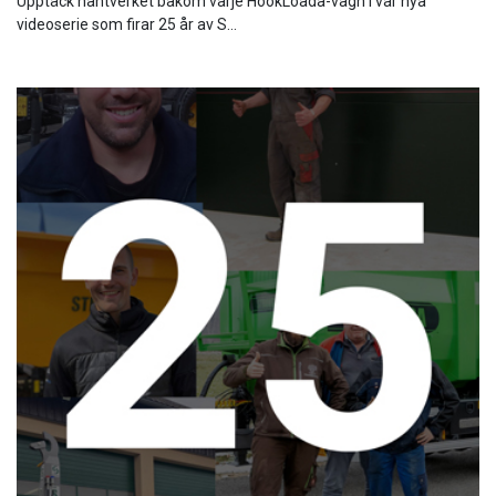
Upptäck hantverket bakom varje HookLoada-vagn i vår nya
videoserie som firar 25 år av S...