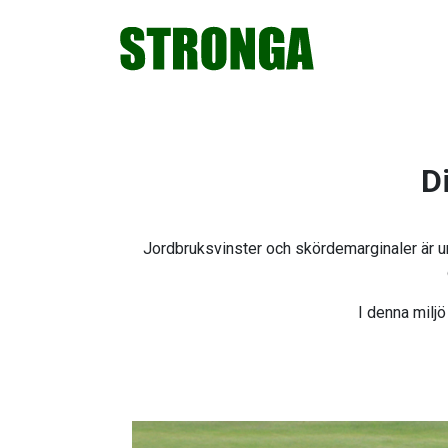
Hoppa
Hoppa
Hoppa
Hoppa
till
till
till
till
huvudnavigering
huvudinnehåll
det
sidfot
primära
sidofältet
Di
Jordbruksvinster och skördemarginaler är und
I denna miljö 