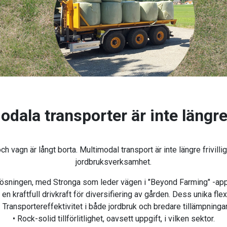
dala transporter är inte längre
agn är långt borta. Multimodal transport är inte längre frivillig;
jordbruksverksamhet.
ningen, med Stronga som leder vägen i "Beyond Farming" -applik
n kraftfull drivkraft för diversifiering av gården. Dess unika flexi
• Transportereffektivitet i både jordbruk och bredare tillämpningar
• Rock-solid tillförlitlighet, oavsett uppgift, i vilken sektor.