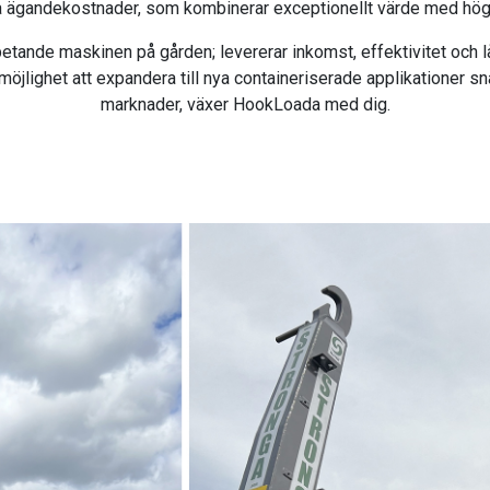
a ägandekostnader, som kombinerar exceptionellt värde med hög 
betande maskinen på gården; levererar inkomst, effektivitet och 
öjlighet att expandera till nya containeriserade applikationer sna
marknader, växer HookLoada med dig.