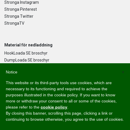
Stronga Instagram
Stronga Pinterest
Stronga Twitter
StrongaTV
Material för nedladdning
HookLoada SE broschyr
DumpLoada SE broschyr
DumpLoada Half Pipe UK broschyr
Notice
×
This website or its third-party tools use cookies, which are
Språk
necessary to its functioning and required to achieve the
purposes illustrated in the cookie policy. If you want to know
English
more or withdraw your consent to all or some of the cookies,
Svenska
please refer to the
cookie policy
.
Dansk
By closing this banner, scrolling this page, clicking a link or
Norsk Bokmål
continuing to browse otherwise, you agree to the use of cookies.