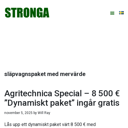
Hoppa
Hoppa
Hoppa
Hoppa
till
till
till
till
huvudnavigering
huvudinnehåll
det
sidfot
primära
sidofältet
släpvagnspaket med mervärde
Agritechnica Special – 8 500 €
”Dynamiskt paket” ingår gratis
november 5, 2025
by
Will Ray
Lås upp ett dynamiskt paket värt 8 500 € med