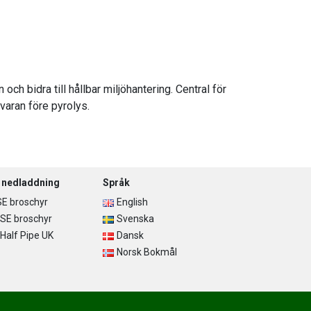
ch bidra till hållbar miljöhantering. Central för
varan före pyrolys.
r nedladdning
Språk
E broschyr
English
SE broschyr
Svenska
alf Pipe UK
Dansk
Norsk Bokmål