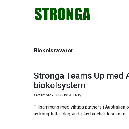
Hoppa
Hoppa
Hoppa
Hoppa
till
till
till
till
huvudnavigering
huvudinnehåll
det
sidfot
primära
sidofältet
Biokolsråvaror
Stronga Teams Up med AU
biokolsystem
september 9, 2025
by
Will Ray
Tillsammans med viktiga partners i Australien 
av kompletta, plug-and-play biochar-lösningar.