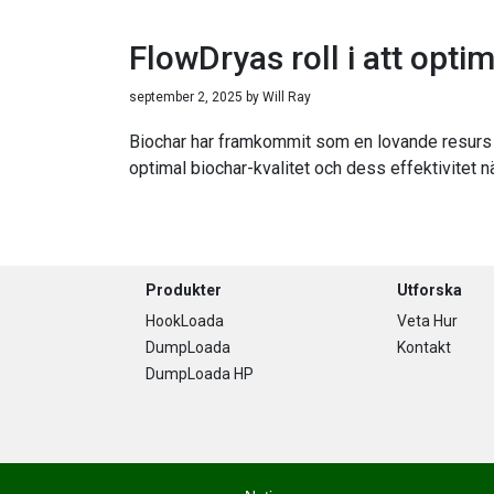
FlowDryas roll i att opt
september 2, 2025
by
Will Ray
Biochar har framkommit som en lovande resurs för
optimal biochar-kvalitet och dess effektivitet n
Footer
Produkter
Utforska
HookLoada
Veta Hur
DumpLoada
Kontakt
DumpLoada HP