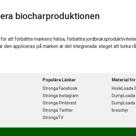
imera biocharproduktionen
 att förbättra markens hälsa, förbättra jordbruksproduktiviteten o
är den appliceras på marken är det integrerade steget att torka rå
Populära Länkar
Material fö
Stronga Facebook
HookLoada S
Stronga Instagram
DumpLoada 
Stronga Pinterest
DumpLoada H
Stronga Twitter
broschyr
StrongaTV