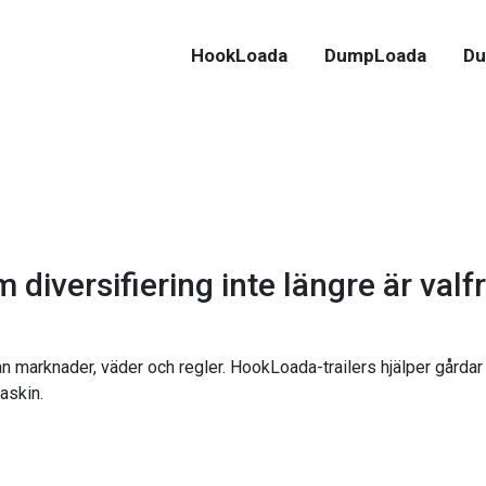
HookLoada
DumpLoada
Du
diversifiering inte längre är valfr
ån marknader, väder och regler. HookLoada-trailers hjälper gårdar
askin.