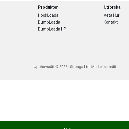
Footer
Produkter
Utforska
HookLoada
Veta Hur
DumpLoada
Kontakt
DumpLoada HP
Upphovsrätt © 2026 · Stronga Ltd. Med ensamrätt.