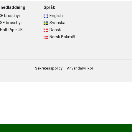
r nedladdning
Språk
E broschyr
English
SE broschyr
Svenska
alf Pipe UK
Dansk
Norsk Bokmål
Sekretesspolicy
Användarvillkor