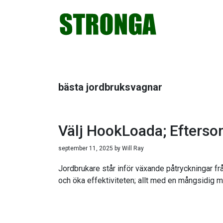
Hoppa
Hoppa
Hoppa
Hoppa
till
till
till
till
huvudnavigering
huvudinnehåll
det
sidfot
primära
sidofältet
bästa jordbruksvagnar
Välj HookLoada; Eftersom 
september 11, 2025
by
Will Ray
Jordbrukare står inför växande påtryckningar fr
och öka effektiviteten; allt med en mångsidig m