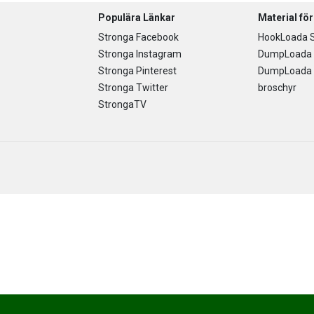
Populära Länkar
Material fö
Stronga Facebook
HookLoada S
Stronga Instagram
DumpLoada 
Stronga Pinterest
DumpLoada H
Stronga Twitter
broschyr
StrongaTV