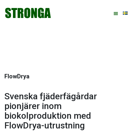
Hoppa
Hoppa
Hoppa
Hoppa
till
till
till
till
huvudnavigering
huvudinnehåll
det
sidfot
primära
sidofältet
FlowDrya
Svenska fjäderfägårdar
pionjärer inom
biokolproduktion med
FlowDrya-utrustning