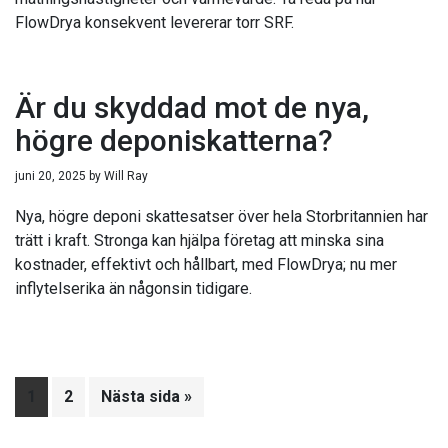
FlowDrya konsekvent levererar torr SRF.
Är du skyddad mot de nya,
högre deponiskatterna?
juni 20, 2025
by
Will Ray
Nya, högre deponi skattesatser över hela Storbritannien har
trätt i kraft. Stronga kan hjälpa företag att minska sina
kostnader, effektivt och hållbart, med FlowDrya; nu mer
inflytelserika än någonsin tidigare.
Sida
1
Sida
2
Go
Nästa sida »
to