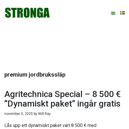
Hoppa
Hoppa
Hoppa
Hoppa
till
till
till
till
huvudnavigering
huvudinnehåll
det
sidfot
primära
sidofältet
premium jordbrukssläp
Agritechnica Special – 8 500 €
”Dynamiskt paket” ingår gratis
november 5, 2025
by
Will Ray
Lås upp ett dynamiskt paket värt 8 500 € med