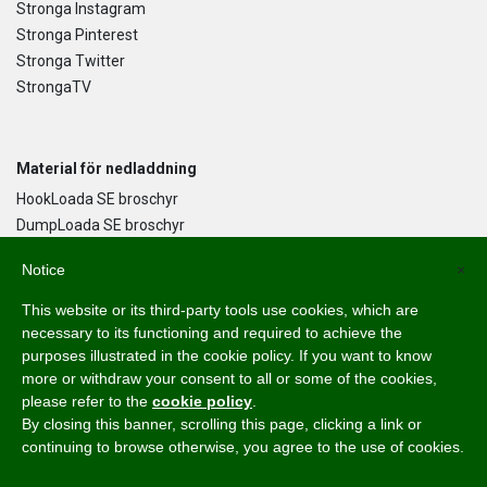
Stronga Instagram
Stronga Pinterest
Stronga Twitter
StrongaTV
Material för nedladdning
HookLoada SE broschyr
DumpLoada SE broschyr
DumpLoada Half Pipe UK broschyr
Notice
×
This website or its third-party tools use cookies, which are
Språk
necessary to its functioning and required to achieve the
purposes illustrated in the cookie policy. If you want to know
English
more or withdraw your consent to all or some of the cookies,
Svenska
please refer to the
cookie policy
.
Dansk
By closing this banner, scrolling this page, clicking a link or
Norsk Bokmål
continuing to browse otherwise, you agree to the use of cookies.