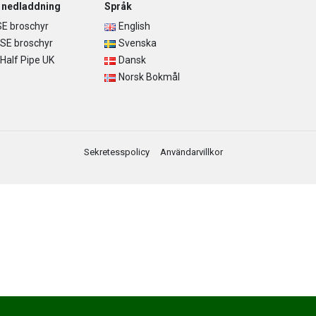
r nedladdning
Språk
E broschyr
English
SE broschyr
Svenska
alf Pipe UK
Dansk
Norsk Bokmål
Sekretesspolicy
Användarvillkor