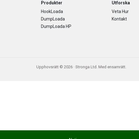
Footer
Produkter
Utforska
HookLoada
Veta Hur
DumpLoada
Kontakt
DumpLoada HP
Upphovsrätt © 2026 · Stronga Ltd. Med ensamrätt.