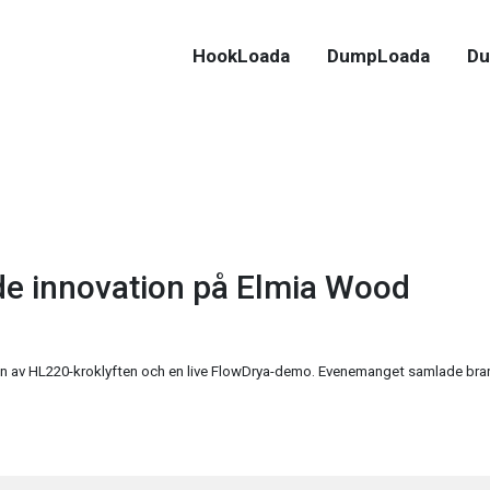
HookLoada
DumpLoada
Du
de innovation på Elmia Wood
 av HL220-kroklyften och en live FlowDrya-demo. Evenemanget samlade bransc