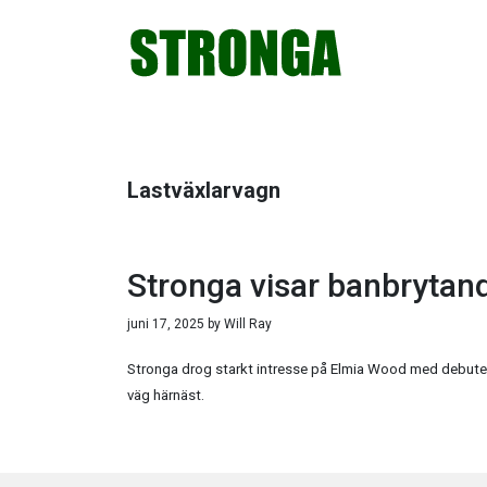
Hoppa
Hoppa
Hoppa
Hoppa
till
till
till
till
huvudnavigering
huvudinnehåll
det
sidfot
primära
sidofältet
Lastväxlarvagn
Stronga visar banbrytan
juni 17, 2025
by
Will Ray
Stronga drog starkt intresse på Elmia Wood med debuten
väg härnäst.