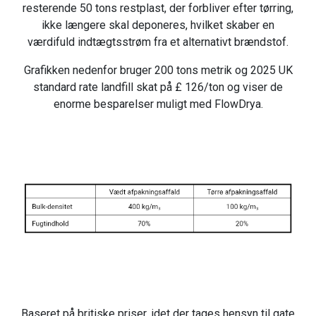
resterende 50 tons restplast, der forbliver efter tørring,
ikke længere skal deponeres, hvilket skaber en
værdifuld indtægtsstrøm fra et alternativt brændstof.
Grafikken nedenfor bruger 200 tons metrik og 2025 UK
standard rate landfill skat på £ 126/ton og viser de
enorme besparelser muligt med FlowDrya.
Baseret på britiske priser, idet der tages hensyn til gate