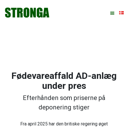
Gå
Skip
Gå
Gå
direkte
til
direkte
direkte
til
indhold
til
til
primær
primær
footer
navigation
sidebar
Fødevareaffald AD-anlæg
under pres
Efterhånden som priserne på
deponering stiger
Fra april 2025 har den britiske regering øget