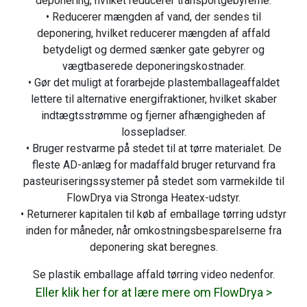
deponering, hvilket reducerer transportgebyrerne.
• Reducerer mængden af vand, der sendes til
deponering, hvilket reducerer mængden af affald
betydeligt og dermed sænker gate gebyrer og
vægtbaserede deponeringskostnader.
• Gør det muligt at forarbejde plastemballageaffaldet
lettere til alternative energifraktioner, hvilket skaber
indtægtsstrømme og fjerner afhængigheden af
lossepladser.
• Bruger restvarme på stedet til at tørre materialet. De
fleste AD-anlæg for madaffald bruger returvand fra
pasteuriseringssystemer på stedet som varmekilde til
FlowDrya via Stronga Heatex-udstyr.
• Returnerer kapitalen til køb af emballage tørring udstyr
inden for måneder, når omkostningsbesparelserne fra
deponering skat beregnes.
Se plastik emballage affald tørring video nedenfor.
Eller klik her for at lære mere om FlowDrya >