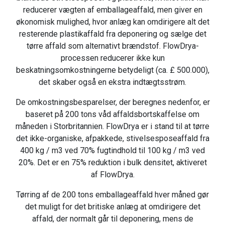
reducerer vægten af emballageaffald, men giver en
økonomisk mulighed, hvor anlæg kan omdirigere alt det
resterende plastikaffald fra deponering og sælge det
tørre affald som alternativt brændstof. FlowDrya-
processen reducerer ikke kun
beskatningsomkostningerne betydeligt (ca. £ 500.000),
det skaber også en ekstra indtægtsstrøm.
De omkostningsbesparelser, der beregnes nedenfor, er
baseret på 200 tons våd affaldsbortskaffelse om
måneden i Storbritannien. FlowDrya er i stand til at tørre
det ikke-organiske, afpakkede, stivelsesposeaffald fra
400 kg / m3 ved 70% fugtindhold til 100 kg / m3 ved
20%. Det er en 75% reduktion i bulk densitet, aktiveret
af FlowDrya.
Tørring af de 200 tons emballageaffald hver måned gør
det muligt for det britiske anlæg at omdirigere det
affald, der normalt går til deponering, mens de