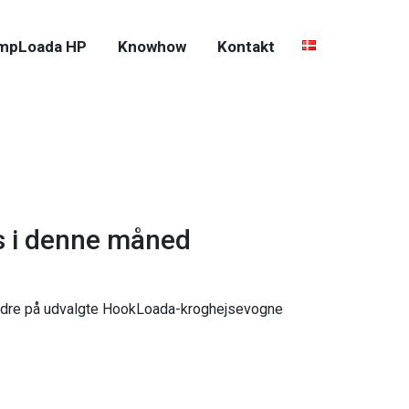
mpLoada HP
Knowhow
Kontakt
is i denne måned
 ordre på udvalgte HookLoada-kroghejsevogne