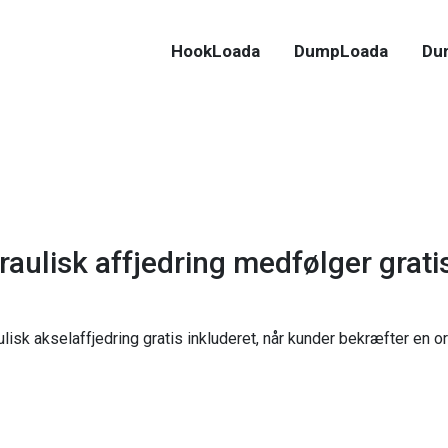
HookLoada
DumpLoada
Du
aulisk affjedring medfølger grat
lisk akselaffjedring gratis inkluderet, når kunder bekræfter en