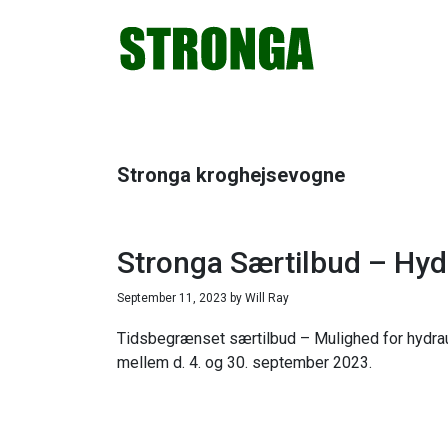
Gå
Skip
Gå
Gå
direkte
til
direkte
direkte
til
indhold
til
til
primær
primær
footer
navigation
sidebar
Stronga kroghejsevogne
Stronga Særtilbud – Hydr
September 11, 2023
by
Will Ray
Tidsbegrænset særtilbud – Mulighed for hydrau
mellem d. 4. og 30. september 2023.