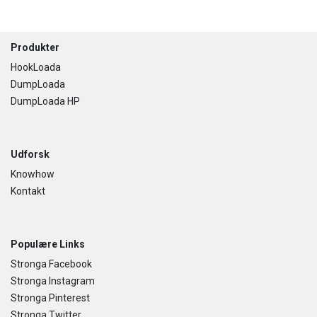
Footer
Produkter
HookLoada
DumpLoada
DumpLoada HP
Udforsk
Knowhow
Kontakt
Populære Links
Stronga Facebook
Stronga Instagram
Stronga Pinterest
Stronga Twitter