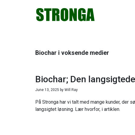
Gå
Skip
Gå
Gå
direkte
til
direkte
direkte
til
indhold
til
til
primær
primær
footer
navigation
sidebar
Biochar i voksende medier
Biochar; Den langsigtede 
June 13, 2025
by
Will Ray
På Stronga har vi talt med mange kunder, der sø
langsigtet løsning. Lær hvorfor, i artiklen.