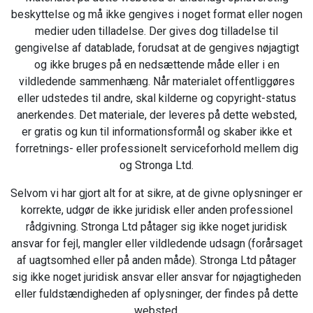
beskyttelse og må ikke gengives i noget format eller nogen
medier uden tilladelse. Der gives dog tilladelse til
gengivelse af datablade, forudsat at de gengives nøjagtigt
og ikke bruges på en nedsættende måde eller i en
vildledende sammenhæng. Når materialet offentliggøres
eller udstedes til andre, skal kilderne og copyright-status
anerkendes. Det materiale, der leveres på dette websted,
er gratis og kun til informationsformål og skaber ikke et
forretnings- eller professionelt serviceforhold mellem dig
og Stronga Ltd.
Selvom vi har gjort alt for at sikre, at de givne oplysninger er
korrekte, udgør de ikke juridisk eller anden professionel
rådgivning. Stronga Ltd påtager sig ikke noget juridisk
ansvar for fejl, mangler eller vildledende udsagn (forårsaget
af uagtsomhed eller på anden måde). Stronga Ltd påtager
sig ikke noget juridisk ansvar eller ansvar for nøjagtigheden
eller fuldstændigheden af oplysninger, der findes på dette
websted.