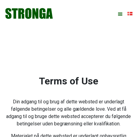
Gå
Skip
Gå
direkte
til
direkte
til
indhold
til
primær
footer
navigation
Terms of Use
Din adgang til og brug af dette websted er underlagt
følgende betingelser og alle gældende love. Ved at få
adgang til og bruge dette websted accepterer du følgende
betingelser uden begrænsning eller kvalifikation.
Materialet på dette websted er underlagt ophavsretlig