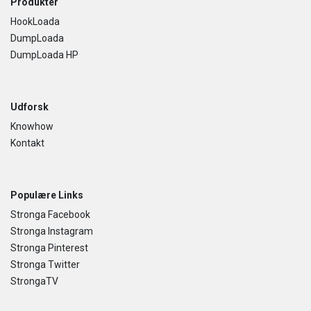
Footer
Produkter
HookLoada
DumpLoada
DumpLoada HP
Udforsk
Knowhow
Kontakt
Populære Links
Stronga Facebook
Stronga Instagram
Stronga Pinterest
Stronga Twitter
StrongaTV