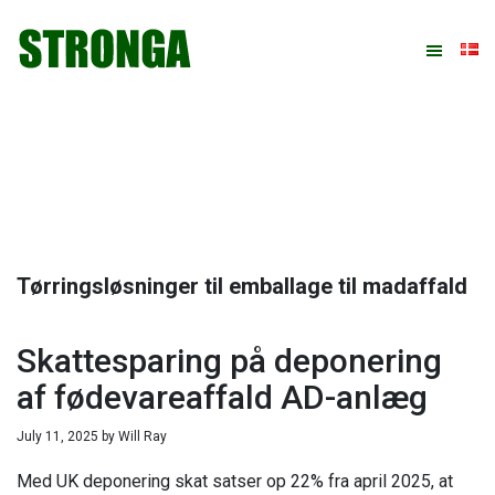
Gå
Skip
Gå
Gå
direkte
til
direkte
direkte
til
indhold
til
til
primær
primær
footer
navigation
sidebar
Tørringsløsninger til emballage til madaffald
Skattesparing på deponering
af fødevareaffald AD-anlæg
July 11, 2025
by
Will Ray
Med UK deponering skat satser op 22% fra april 2025, at