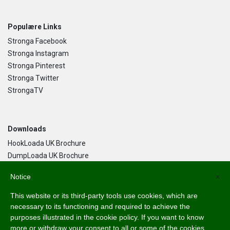
Populære Links
Stronga Facebook
Stronga Instagram
Stronga Pinterest
Stronga Twitter
StrongaTV
Downloads
HookLoada UK Brochure
DumpLoada UK Brochure
DumpLoada Half Pipe UK Brochure
Notice
×
This website or its third-party tools use cookies, which are
Dansk
necessary to its functioning and required to achieve the
purposes illustrated in the cookie policy. If you want to know
English
more or withdraw your consent to all or some of the cookies,