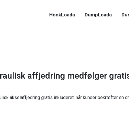
HookLoada
DumpLoada
Du
aulisk affjedring medfølger grat
lisk akselaffjedring gratis inkluderet, når kunder bekræfter en