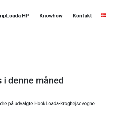
mpLoada HP
Knowhow
Kontakt
is i denne måned
 ordre på udvalgte HookLoada-kroghejsevogne