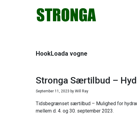
Gå
Skip
Gå
Gå
direkte
til
direkte
direkte
til
indhold
til
til
primær
primær
footer
navigation
sidebar
HookLoada vogne
Stronga Særtilbud – Hydr
September 11, 2023
by
Will Ray
Tidsbegrænset særtilbud – Mulighed for hydrau
mellem d. 4. og 30. september 2023.