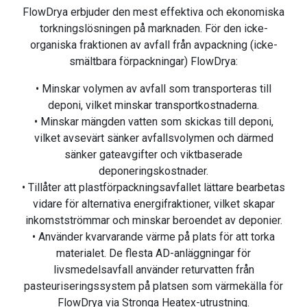
FlowDrya erbjuder den mest effektiva och ekonomiska
torkningslösningen på marknaden. För den icke-
organiska fraktionen av avfall från avpackning (icke-
smältbara förpackningar) FlowDrya:
• Minskar volymen av avfall som transporteras till
deponi, vilket minskar transportkostnaderna.
• Minskar mängden vatten som skickas till deponi,
vilket avsevärt sänker avfallsvolymen och därmed
sänker gateavgifter och viktbaserade
deponeringskostnader.
• Tillåter att plastförpackningsavfallet lättare bearbetas
vidare för alternativa energifraktioner, vilket skapar
inkomstströmmar och minskar beroendet av deponier.
• Använder kvarvarande värme på plats för att torka
materialet. De flesta AD-anläggningar för
livsmedelsavfall använder returvatten från
pasteuriseringssystem på platsen som värmekälla för
FlowDrya via Stronga Heatex-utrustning.