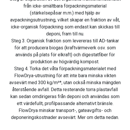
från icke-smältbara förpackningsmaterial
(stärkelsepåsar m.m.) med hjälp av
avpackningsutrustning, vilket skapar en fraktion av våt,
icke-organisk förpackning som endast kan skickas till
deponi, fram till nu.
Steg 3. Organisk fraktion som levereras till AD-tankar
för att producera biogas (kraftvärmeverk osv. som
används på plats för elkraft) och digestatfiber för
produktion av högvärdig kompost.
Steg 4. Torka det våta förpackningsmaterialet med
FlowDrya-utrustning för att inte bara minska vikten
avsevärt med 300 kg/m³*, utan också minska mängden
återstående avfall. Detta resterande torra plastavfall
kan sedan omdirigeras från deponi och användas som
ett värdefullt, profilpassande alternativt bränsle.
FlowDrya minskar transport-, gateavgifts- och
deponeringskostnader avsevärt. Mer om detta nedan.