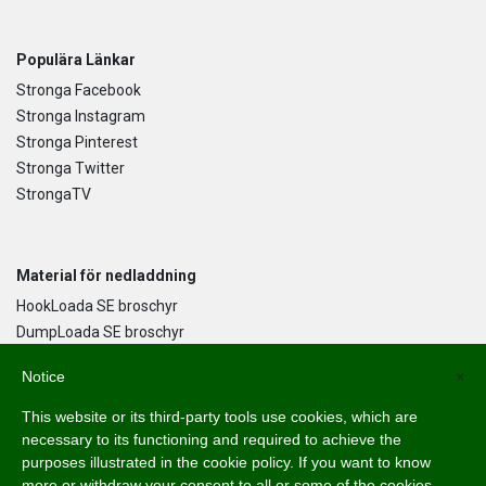
Populära Länkar
Stronga Facebook
Stronga Instagram
Stronga Pinterest
Stronga Twitter
StrongaTV
Material för nedladdning
HookLoada SE broschyr
DumpLoada SE broschyr
DumpLoada Half Pipe UK broschyr
Notice
×
This website or its third-party tools use cookies, which are
Språk
necessary to its functioning and required to achieve the
purposes illustrated in the cookie policy. If you want to know
English
more or withdraw your consent to all or some of the cookies,