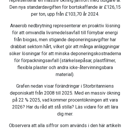
representerar en massiv ökning jämfört med tidigare år.
Den nya standardavgiften för bortskaffande är £126,15
per ton, upp från £103,70 år 2024.
Anaerob nedbrytning representerar en proaktiv lösning
för att omvandla livsmedelsavfall till förnybar energi
från biogas, men stigande deponeringsavgifter har
drabbat sektorn hårt, vilket gör att många anläggningar
söker lösningar för att minska deponeringskostnaderna
för förpackningsavfall (stärkelsepåsar, plastfilmer,
flexibla plaster och andra icke-återvinningsbara
material).
Grafen nedan visar förändringar i Storbritanniens
deponiskatt från 2008 till 2025. Med en massiv ökning
på 22 % 2025, vad kommer procentökningen att vara
2026? Har du råd att stå stilla? Läs vidare för att lära
dig mer.
Observera att alla siffror som används i den här artikeln