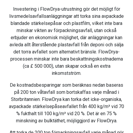
Investering i FlowDrya-utrustning gör det möjligt för
livsmedelsavfallsanläggningar att torka sina avpackade
blandade stärkelsepåsar och plastfilm, vilket inte bara
minskar vikten av förpackningsavfall, utan också
erbjuder en ekonomisk möjlighet, där anläggningar kan
avleda allt återstående plastavfall från deponi och sälja
det torra avfallet som alternativt bränsle. FlowDrya-
processen minskar inte bara beskattningskostnaderna
(ca £ 500 000), utan skapar också en extra
inkomstström.
De kostnadsbesparingar som beräknas nedan baseras
på 200 ton våtavfall som bortskaffas varje månad i
Storbritannien. FlowDrya kan torka det icke-organiska,
avpackade stärkelsepåseavfallet från 400 kg/m³ vid 70
% fukthalt till 100 kg/m³ vid 20 %. Det är en 75 %
minskning av bulktäthet, möjliggjord av FlowDrya.
Att torka de 200 ton förpackningsavfall varje månad gör