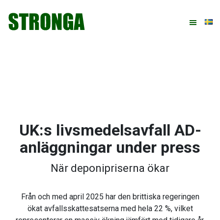
Hoppa
Hoppa
Hoppa
Hoppa
till
till
till
till
huvudnavigering
huvudinnehåll
det
sidfot
primära
sidofältet
UK:s livsmedelsavfall AD-
anläggningar under press
När deponipriserna ökar
Från och med april 2025 har den brittiska regeringen
ökat avfallsskattesatserna med hela 22 %, vilket