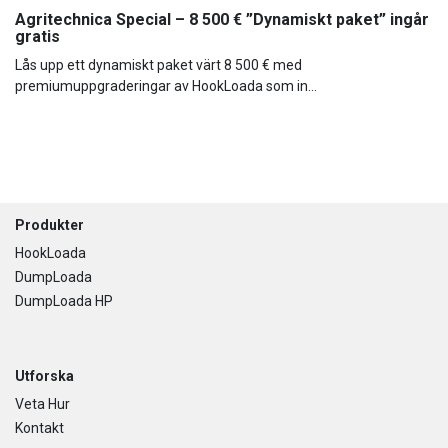
Agritechnica Special – 8 500 € ”Dynamiskt paket” ingår
gratis
Lås upp ett dynamiskt paket värt 8 500 € med
premiumuppgraderingar av HookLoada som in...
Footer
Produkter
HookLoada
DumpLoada
DumpLoada HP
Utforska
Veta Hur
Kontakt