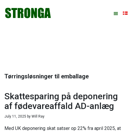
Gå
Skip
Gå
Gå
direkte
til
direkte
direkte
til
indhold
til
til
primær
primær
footer
navigation
sidebar
Tørringsløsninger til emballage
Skattesparing på deponering
af fødevareaffald AD-anlæg
July 11, 2025
by
Will Ray
Med UK deponering skat satser op 22% fra april 2025, at