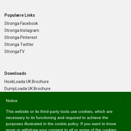
Populære Links
Stronga Facebook
Stronga Instagram
Stronga Pinterest
Stronga Twitter
StrongaTV
Downloads
HookLoada UK Brochure
DumpLoada UK Brochure
DumpLoada Half Pipe UK Brochure
Notice
×
This website or its third-party tools use cookies, which are
Dansk
necessary to its functioning and required to achieve the
purposes illustrated in the cookie policy. If you want to know
English
more or withdraw your consent to all or some of the cookies,