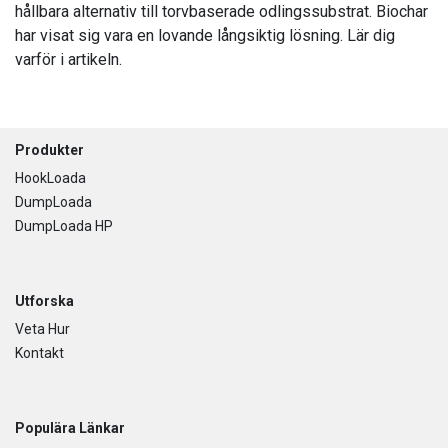
hållbara alternativ till torvbaserade odlingssubstrat. Biochar
har visat sig vara en lovande långsiktig lösning. Lär dig
varför i artikeln.
Footer
Produkter
HookLoada
DumpLoada
DumpLoada HP
Utforska
Veta Hur
Kontakt
Populära Länkar