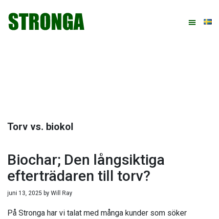
Hoppa
Hoppa
Hoppa
Hoppa
till
till
till
till
huvudnavigering
huvudinnehåll
det
sidfot
primära
sidofältet
Torv vs. biokol
Biochar; Den långsiktiga
efterträdaren till torv?
juni 13, 2025
by
Will Ray
På Stronga har vi talat med många kunder som söker