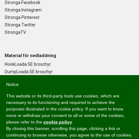
Stronga Facebook
Stronga Instagram
Stronga Pinterest
Stronga Twitter
StrongaTV
Material för nedladdning
HookLoada SE broschyr
DumpLoada SE broschyr
DumpLoada Half Pipe UK broschyr
Notice
×
This website or its third-party tools use cookies, which are
Språk
necessary to its functioning and required to achieve the
purposes illustrated in the cookie policy. If you want to know
English
more or withdraw your consent to all or some of the cookies,
Svenska
please refer to the
cookie policy
.
Dansk
By closing this banner, scrolling this page, clicking a link or
Norsk Bokmål
continuing to browse otherwise, you agree to the use of cookies.