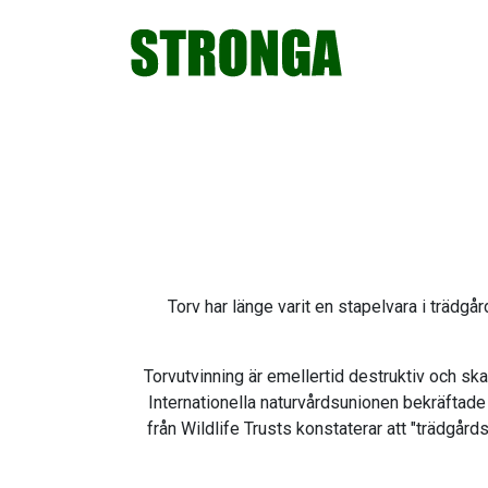
Hoppa
Hoppa
Hoppa
Hoppa
till
till
till
till
huvudnavigering
huvudinnehåll
det
sidfot
primära
sidofältet
Torv har länge varit en stapelvara i trädg
Torvutvinning är emellertid destruktiv och ska
Internationella naturvårdsunionen bekräftade
från Wildlife Trusts konstaterar att "trädgå