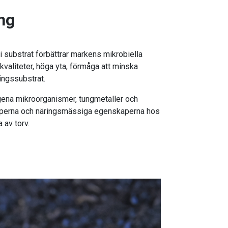
ng
e i substrat förbättrar markens mikrobiella
kvaliteter, höga yta, förmåga att minska
lingssubstrat.
ogena mikroorganismer, tungmetaller och
kaperna och näringsmässiga egenskaperna hos
 av torv.