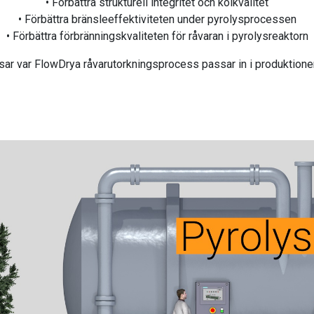
• Förbättra strukturell integritet och kolkvalitet
• Förbättra bränsleeffektiviteten under pyrolysprocessen
• Förbättra förbränningskvaliteten för råvaran i pyrolysreaktorn
ar var FlowDrya råvarutorkningsprocess passar in i produktione