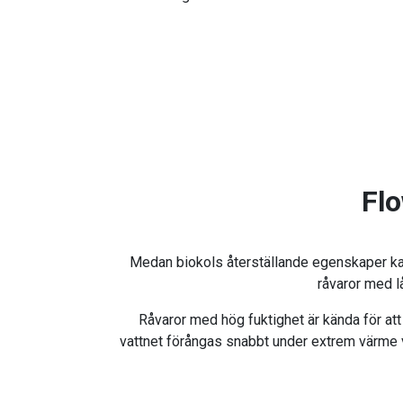
Flo
Medan biokols återställande egenskaper kan b
råvaror med l
Råvaror med hög fuktighet är kända för att
vattnet förångas snabbt under extrem värme vi