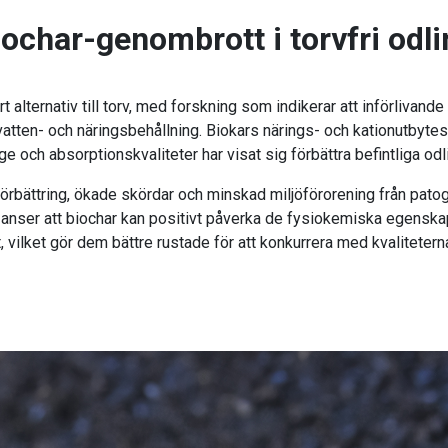
iochar-genombrott i torvfri odli
t alternativ till torv, med forskning som indikerar att införlivand
 vatten- och näringsbehållning. Biokars närings- och kationutbytes
e och absorptionskvaliteter har visat sig förbättra befintliga od
örbättring, ökade skördar och minskad miljöförorening från pat
, anser att biochar kan positivt påverka de fysiokemiska egens
, vilket gör dem bättre rustade för att konkurrera med kvaliteterna