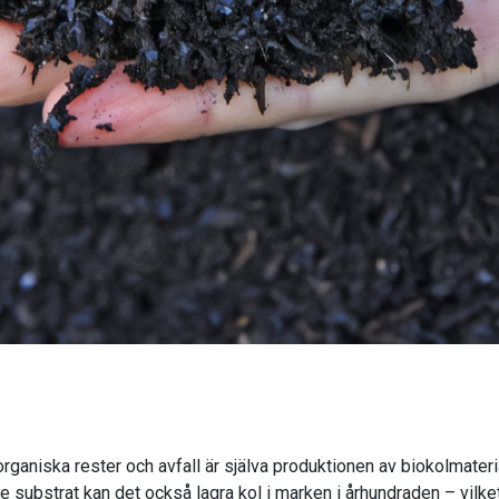
aniska rester och avfall är själva produktionen av biokolmateri
e substrat kan det också lagra kol i marken i århundraden – vilk