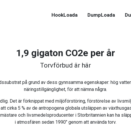
HookLoada
DumpLoada
Du
1,9 gigaton CO2e per år
Torvförbud är här
årdssubstrat på grund av dess gynnsamma egenskaper: hög vattenre
näringstillgänglighet, för att nämna några.
dlig. Det är förknippat med miljöförstöring, förstörelse av livsmi
 att cirka 5 % av de antropogena globala utsläppen av växthusga
rdsmästare och livsmedelsproducenter i Storbritannien kan ha släp
i atmosfären sedan 1990" genom att använda torv.