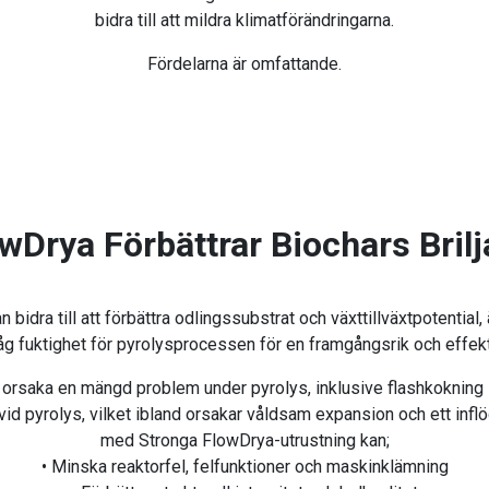
bidra till att mildra klimatförändringarna.
Fördelarna är omfattande.
wDrya Förbättrar Biochars Bril
idra till att förbättra odlingssubstrat och växttillväxtpotential, 
åg fuktighet för pyrolysprocessen för en framgångsrik och effekt
 orsaka en mängd problem under pyrolys, inklusive flashkokning s
d pyrolys, vilket ibland orsakar våldsam expansion och ett inflö
med Stronga FlowDrya-utrustning kan;
• Minska reaktorfel, felfunktioner och maskinklämning