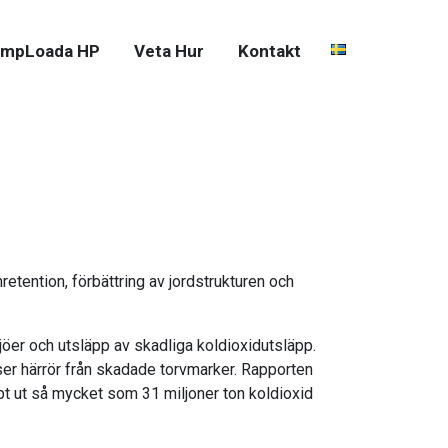
mpLoada HP
Veta Hur
Kontakt
tention, förbättring av jordstrukturen och
ljöer och utsläpp av skadliga koldioxidutsläpp.
ser härrör från skadade torvmarker. Rapporten
pt ut så mycket som 31 miljoner ton koldioxid