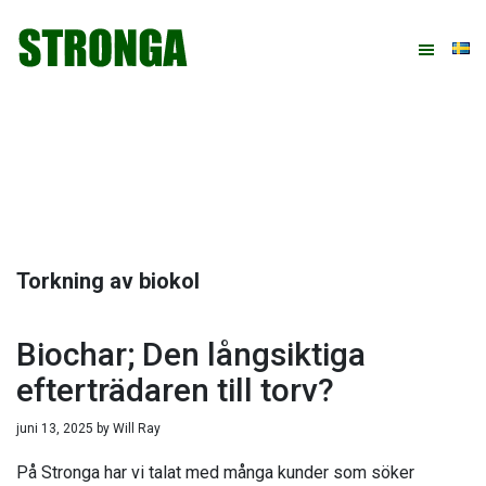
Hoppa
Hoppa
Hoppa
Hoppa
till
till
till
till
huvudnavigering
huvudinnehåll
det
sidfot
primära
sidofältet
Torkning av biokol
Biochar; Den långsiktiga
efterträdaren till torv?
juni 13, 2025
by
Will Ray
På Stronga har vi talat med många kunder som söker