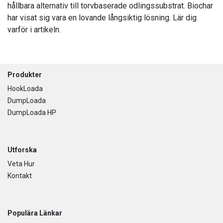
hållbara alternativ till torvbaserade odlingssubstrat. Biochar
har visat sig vara en lovande långsiktig lösning. Lär dig
varför i artikeln.
Footer
Produkter
HookLoada
DumpLoada
DumpLoada HP
Utforska
Veta Hur
Kontakt
Populära Länkar