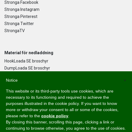
Stronga Facebook
Stronga Instagram
Stronga Pinterest
Stronga Twitter
StrongaTV
Material för nedladdning
HookLoada SE broschyr
DumpLoada SE broschyr
DumpLoada Half Pipe UK broschyr
Notice
×
This website or its third-party tools use cookies, which are
Språk
necessary to its functioning and required to achieve the
purposes illustrated in the cookie policy. If you want to know
English
more or withdraw your consent to all or some of the cookies,
Svenska
please refer to the
cookie policy
.
Dansk
By closing this banner, scrolling this page, clicking a link or
Norsk Bokmål
continuing to browse otherwise, you agree to the use of cookies.