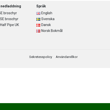
r nedladdning
Språk
E broschyr
English
SE broschyr
Svenska
alf Pipe UK
Dansk
Norsk Bokmål
Sekretesspolicy
Användarvillkor