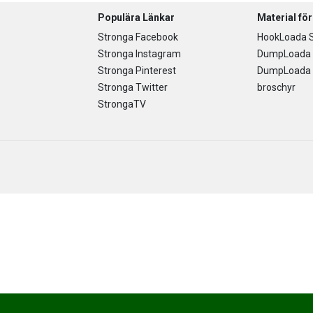
Populära Länkar
Material fö
Stronga Facebook
HookLoada S
Stronga Instagram
DumpLoada 
Stronga Pinterest
DumpLoada H
Stronga Twitter
broschyr
StrongaTV