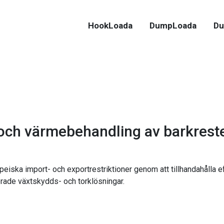
HookLoada
DumpLoada
Du
 och värmebehandling av barkrest
eiska import- och exportrestriktioner genom att tillhandahålla 
erade växtskydds- och torklösningar.