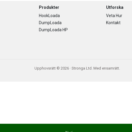
Footer
Produkter
Utforska
HookLoada
Veta Hur
DumpLoada
Kontakt
DumpLoada HP
Upphovsrätt © 2026 · Stronga Ltd. Med ensamrätt.