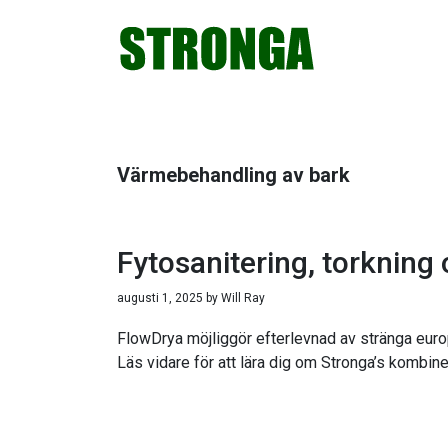
Hoppa
Hoppa
Hoppa
Hoppa
till
till
till
till
huvudnavigering
huvudinnehåll
det
sidfot
primära
sidofältet
Värmebehandling av bark
Fytosanitering, torkning
augusti 1, 2025
by
Will Ray
FlowDrya möjliggör efterlevnad av stränga europ
Läs vidare för att lära dig om Stronga’s kombin