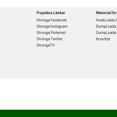
Populära Länkar
Material fö
Stronga Facebook
HookLoada S
Stronga Instagram
DumpLoada 
Stronga Pinterest
DumpLoada H
Stronga Twitter
broschyr
StrongaTV