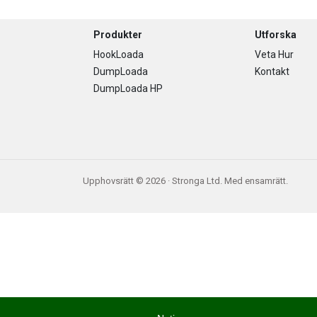
Footer
Produkter
Utforska
HookLoada
Veta Hur
DumpLoada
Kontakt
DumpLoada HP
Upphovsrätt © 2026 · Stronga Ltd. Med ensamrätt.