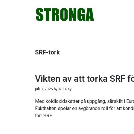
Hoppa
Hoppa
Hoppa
Hoppa
till
till
till
till
huvudnavigering
huvudinnehåll
det
sidfot
primära
sidofältet
SRF-tork
Vikten av att torka SRF 
juli 3, 2025
by
Will Ray
Med koldioxidskatter på uppgång, särskilt i Euro
Fukthalten spelar en avgörande roll för att ko
torr SRF.