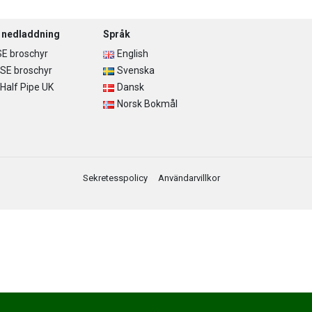
r nedladdning
Språk
E broschyr
English
SE broschyr
Svenska
alf Pipe UK
Dansk
Norsk Bokmål
Sekretesspolicy
Användarvillkor