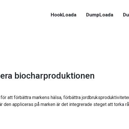
HookLoada
DumpLoada
Du
imera biocharproduktionen
 att förbättra markens hälsa, förbättra jordbruksproduktiviteten o
är den appliceras på marken är det integrerade steget att torka rå