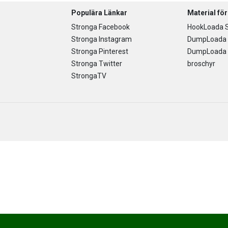
Populära Länkar
Material fö
Stronga Facebook
HookLoada S
Stronga Instagram
DumpLoada 
Stronga Pinterest
DumpLoada H
Stronga Twitter
broschyr
StrongaTV