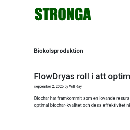
Hoppa
Hoppa
Hoppa
Hoppa
till
till
till
till
huvudnavigering
huvudinnehåll
det
sidfot
primära
sidofältet
Biokolsproduktion
FlowDryas roll i att opt
september 2, 2025
by
Will Ray
Biochar har framkommit som en lovande resurs för
optimal biochar-kvalitet och dess effektivitet n