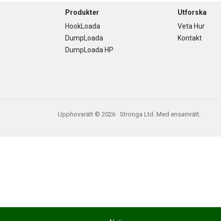
Footer
Produkter
Utforska
HookLoada
Veta Hur
DumpLoada
Kontakt
DumpLoada HP
Upphovsrätt © 2026 · Stronga Ltd. Med ensamrätt.