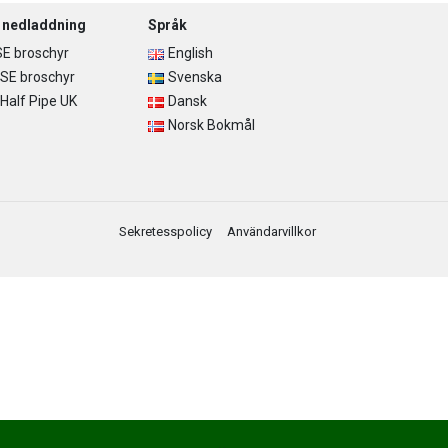
r nedladdning
Språk
E broschyr
English
SE broschyr
Svenska
alf Pipe UK
Dansk
Norsk Bokmål
Sekretesspolicy
Användarvillkor