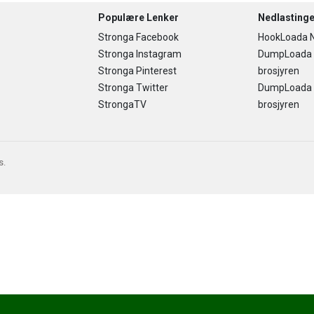
Populære Lenker
Nedlastinge
Stronga Facebook
HookLoada N
Stronga Instagram
DumpLoada
Stronga Pinterest
brosjyren
Stronga Twitter
DumpLoada H
StrongaTV
brosjyren
s.