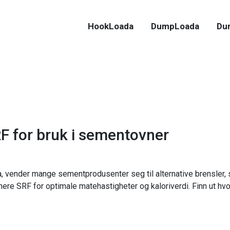
HookLoada
DumpLoada
Du
RF for bruk i sementovner
, vender mange sementprodusenter seg til alternative brensler, 
sjonere SRF for optimale matehastigheter og kaloriverdi. Finn ut 