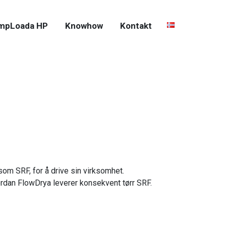
mpLoada HP
Knowhow
Kontakt
som SRF, for å drive sin virksomhet.
hvordan FlowDrya leverer konsekvent tørr SRF.