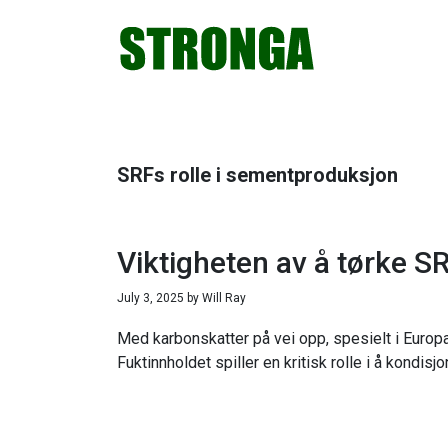
Hopp
Hopp
Hopp
Hopp
til
til
til
til
primær
hovedinnhold
primært
bunntekst
menyen
sidefelt
SRFs rolle i sementproduksjon
Viktigheten av å tørke S
July 3, 2025
by
Will Ray
Med karbonskatter på vei opp, spesielt i Europa
Fuktinnholdet spiller en kritisk rolle i å kondi