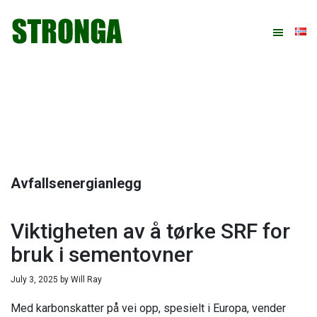
Hopp
Hopp
Hopp
Hopp
til
til
til
til
primær
hovedinnhold
primært
bunntekst
menyen
sidefelt
Avfallsenergianlegg
Viktigheten av å tørke SRF for
bruk i sementovner
July 3, 2025
by
Will Ray
Med karbonskatter på vei opp, spesielt i Europa, vender