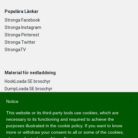
Populära Länkar
Stronga Facebook
Stronga Instagram
Stronga Pinterest
Stronga Twitter
StrongaTV
Material för nedladdning
HookLoada SE broschyr
DumpLoada SE broschyr
DumpLoada Half Pipe UK broschyr
Notice
×
This website or its third-party tools use cookies, which are
Språk
necessary to its functioning and required to achieve the
purposes illustrated in the cookie policy. If you want to know
English
more or withdraw your consent to all or some of the cookies,
Svenska