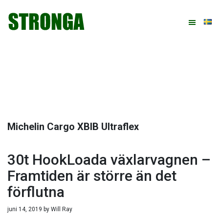
Hoppa
Hoppa
Hoppa
Hoppa
till
till
till
till
huvudnavigering
huvudinnehåll
det
sidfot
primära
sidofältet
Michelin Cargo XBIB Ultraflex
30t HookLoada växlarvagnen –
Framtiden är större än det
förflutna
juni 14, 2019
by
Will Ray