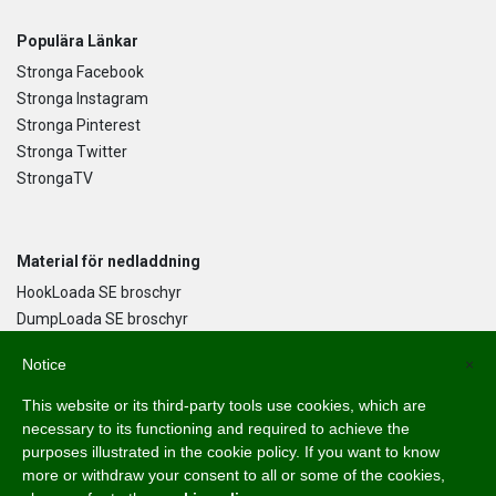
Populära Länkar
Stronga Facebook
Stronga Instagram
Stronga Pinterest
Stronga Twitter
StrongaTV
Material för nedladdning
HookLoada SE broschyr
DumpLoada SE broschyr
DumpLoada Half Pipe UK broschyr
Notice
×
This website or its third-party tools use cookies, which are
Språk
necessary to its functioning and required to achieve the
purposes illustrated in the cookie policy. If you want to know
English
more or withdraw your consent to all or some of the cookies,
Svenska