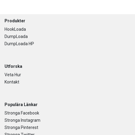
Footer
Produkter
HookLoada
DumpLoada
DumpLoada HP
Utforska
Veta Hur
Kontakt
Populära Länkar
Stronga Facebook
Stronga Instagram
Stronga Pinterest
Stronga Twitter