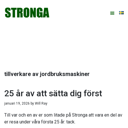
Hoppa
Hoppa
Hoppa
Hoppa
till
till
till
till
huvudnavigering
huvudinnehåll
det
sidfot
primära
sidofältet
tillverkare av jordbruksmaskiner
25 år av att sätta dig först
januari 19, 2026
by
Will Ray
Till var och en av er som litade på Stronga att vara en del av
er resa under våra första 25 år: tack.