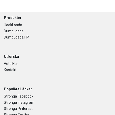
Footer
Produkter
HookLoada
DumpLoada
DumpLoada HP
Utforska
Veta Hur
Kontakt
Populära Länkar
Stronga Facebook
Stronga Instagram
Stronga Pinterest
Stronga Twitter