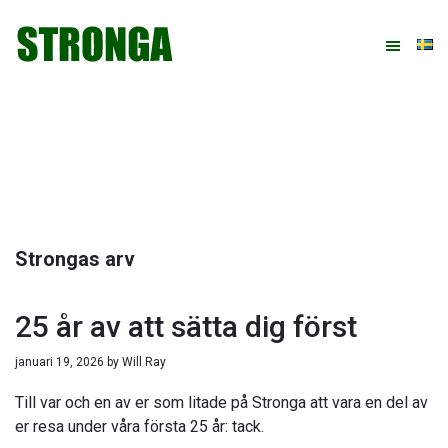
Hoppa
Hoppa
Hoppa
Hoppa
till
till
till
till
huvudnavigering
huvudinnehåll
det
sidfot
primära
sidofältet
Strongas arv
25 år av att sätta dig först
januari 19, 2026
by
Will Ray
Till var och en av er som litade på Stronga att vara en del av
er resa under våra första 25 år: tack.