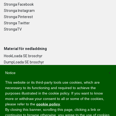
Stronga Facebook
Stronga Instagram
Stronga Pinterest
Stronga Twitter
StrongaTV
Material för nedladdning
HookLoada SE broschyr
DumpLoada SE broschyr
DumpLoada Half Pipe UK broschyr
Notice
×
This website or its third-party tools use cookies, which are
Språk
necessary to its functioning and required to achieve the
purposes illustrated in the cookie policy. If you want to know
English
more or withdraw your consent to all or some of the cookies,
Svenska
please refer to the
cookie policy
.
Dansk
By closing this banner, scrolling this page, clicking a link or
Norsk Bokmål
continuing to browse otherwise, you agree to the use of cookies.