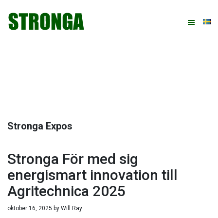
Hoppa
Hoppa
Hoppa
Hoppa
till
till
till
till
huvudnavigering
huvudinnehåll
det
sidfot
primära
sidofältet
Stronga Expos
Stronga För med sig
energismart innovation till
Agritechnica 2025
oktober 16, 2025
by
Will Ray