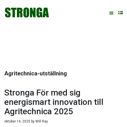
Hoppa
Hoppa
Hoppa
Hoppa
till
till
till
till
huvudnavigering
huvudinnehåll
det
sidfot
primära
sidofältet
Agritechnica-utställning
Stronga För med sig
energismart innovation till
Agritechnica 2025
oktober 16, 2025
by
Will Ray