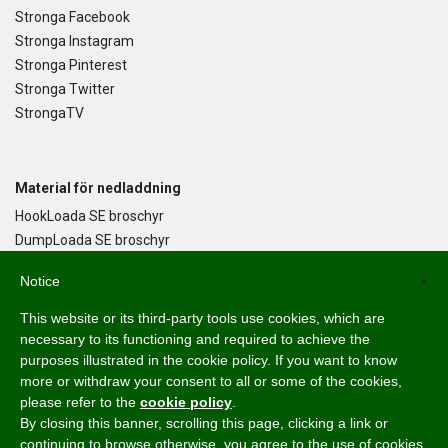
Stronga Facebook
Stronga Instagram
Stronga Pinterest
Stronga Twitter
StrongaTV
Material för nedladdning
HookLoada SE broschyr
DumpLoada SE broschyr
DumpLoada Half Pipe UK broschyr
Notice
×
This website or its third-party tools use cookies, which are
Språk
necessary to its functioning and required to achieve the
purposes illustrated in the cookie policy. If you want to know
English
more or withdraw your consent to all or some of the cookies,
Svenska
please refer to the
cookie policy
.
Dansk
By closing this banner, scrolling this page, clicking a link or
Norsk Bokmål
continuing to browse otherwise, you agree to the use of cookies.