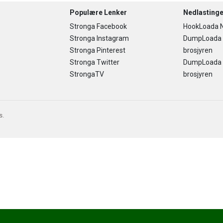
Populære Lenker
Nedlastinge
Stronga Facebook
HookLoada N
Stronga Instagram
DumpLoada
Stronga Pinterest
brosjyren
Stronga Twitter
DumpLoada H
StrongaTV
brosjyren
s.