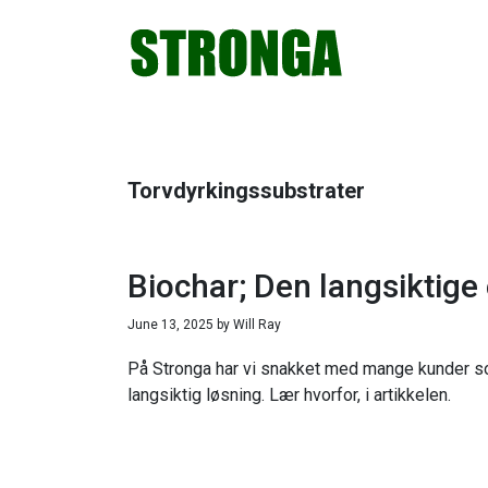
Hopp
Hopp
Hopp
Hopp
til
til
til
til
primær
hovedinnhold
primært
bunntekst
menyen
sidefelt
Torvdyrkingssubstrater
Biochar; Den langsiktige 
June 13, 2025
by
Will Ray
På Stronga har vi snakket med mange kunder som
langsiktig løsning. Lær hvorfor, i artikkelen.