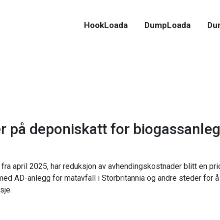
HookLoada
DumpLoada
Du
r på deponiskatt for biogassanleg
a april 2025, har reduksjon av avhendingskostnader blitt en prior
 AD-anlegg for matavfall i Storbritannia og andre steder for å 
sje.