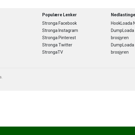
Populære Lenker
Nedlastinge
Stronga Facebook
HookLoada N
Stronga Instagram
DumpLoada
Stronga Pinterest
brosjyren
Stronga Twitter
DumpLoada H
StrongaTV
brosjyren
s.