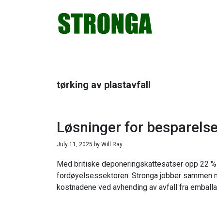
Hopp
Hopp
Hopp
Hopp
til
til
til
til
primær
hovedinnhold
primært
bunntekst
menyen
sidefelt
tørking av plastavfall
Løsninger for besparelse
July 11, 2025
by
Will Ray
Med britiske deponeringskattesatser opp 22 % fr
fordøyelsessektoren. Stronga jobber sammen med
kostnadene ved avhending av avfall fra emballa