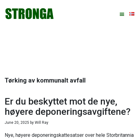
Hopp
Hopp
Hopp
Hopp
til
til
til
til
primær
hovedinnhold
primært
bunntekst
menyen
sidefelt
Tørking av kommunalt avfall
Er du beskyttet mot de nye,
høyere deponeringsavgiftene?
June 20, 2025
by
Will Ray
Nye, høyere deponeringskattesatser over hele Storbritannia