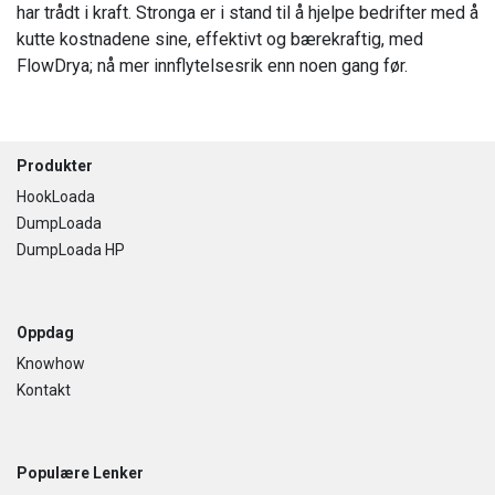
har trådt i kraft. Stronga er i stand til å hjelpe bedrifter med å
kutte kostnadene sine, effektivt og bærekraftig, med
FlowDrya; nå mer innflytelsesrik enn noen gang før.
Footer
Produkter
HookLoada
DumpLoada
DumpLoada HP
Oppdag
Knowhow
Kontakt
Populære Lenker