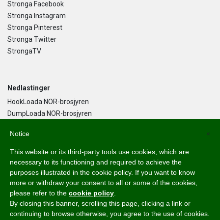
Stronga Facebook
Stronga Instagram
Stronga Pinterest
Stronga Twitter
StrongaTV
Nedlastinger
HookLoada NOR-brosjyren
DumpLoada NOR-brosjyren
DumpLoada Half Pipe UK-brosjyren
Notice
×
This website or its third-party tools use cookies, which are
Norsk Bokmål
necessary to its functioning and required to achieve the
purposes illustrated in the cookie policy. If you want to know
English
more or withdraw your consent to all or some of the cookies,
Svenska
please refer to the
cookie policy
.
Dansk
By closing this banner, scrolling this page, clicking a link or
Norsk Bokmål
continuing to browse otherwise, you agree to the use of cookies.