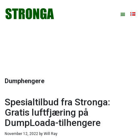
Hopp
Hopp
Hopp
Hopp
til
til
til
til
primær
hovedinnhold
primært
bunntekst
menyen
sidefelt
Dumphengere
Spesialtilbud fra Stronga:
Gratis luftfjæring på
DumpLoada-tilhengere
November 12, 2022
by
Will Ray