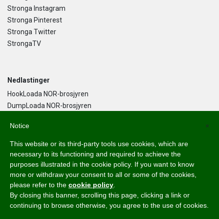
Stronga Instagram
Stronga Pinterest
Stronga Twitter
StrongaTV
Nedlastinger
HookLoada NOR-brosjyren
DumpLoada NOR-brosjyren
DumpLoada Half Pipe UK-brosjyren
Notice
×
This website or its third-party tools use cookies, which are
Norsk Bokmål
necessary to its functioning and required to achieve the
purposes illustrated in the cookie policy. If you want to know
English
more or withdraw your consent to all or some of the cookies,
Svenska
please refer to the
cookie policy
.
Dansk
By closing this banner, scrolling this page, clicking a link or
Norsk Bokmål
continuing to browse otherwise, you agree to the use of cookies.