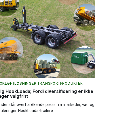
OKLØFTLØSNINGER TRANSPORTPRODUKTER
lg HookLoada; Fordi diversifisering er ikke
nger valgfritt
nder står overfor økende press fra markeder, vær og
uleringer. HookLoada-trailere...