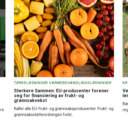
TØRKELØSNINGER VARMEBEHANDLINGSLØSNINGER
KR
Sterkere Sammen: EU-produsenter forener
Ve
seg for finansiering av frukt- og
le
grønnsakvekst
Bø
Kaller alle EU-frukt- og grønnsaksprodusenter. Frukt- og
ære
reg
grønnsaksstøtteordningen forbl...