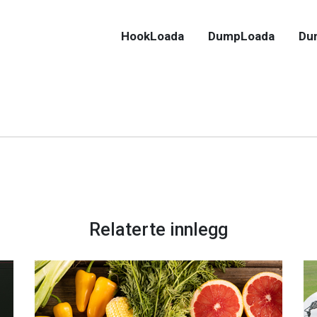
HookLoada
DumpLoada
Du
Relaterte innlegg